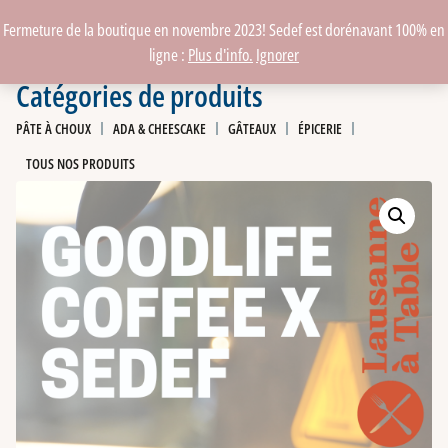
Fermeture de la boutique en novembre 2023! Sedef est dorénavant 100% en
ligne :
Plus d'info.
Ignorer
Catégories de produits
PÂTE À CHOUX
ADA & CHEESCAKE
GÂTEAUX
ÉPICERIE
TOUS NOS PRODUITS